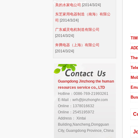
Cooperated
美的水家电公司
[2014/3/24]
东芝家用电器制造（南海）有限公
司
[2014/3/24]
广东威灵电机制造有限公司
[2014/3/24]
TIM
奔腾电器（上海）有限公司
AD
[2014/3/24]
The
Tel
Mob
Guangdong Jinzhong the human
Ema
resources service co., LTD
Hotline：0086-769-21993261
Bus 
E-Mail：wrh@jinzhonghr.com
Online：1378016632
Online：2545195972
C
Address： Xintai
Building,Nancheng,Dongguan
City, Guangdong Province, China
Jo