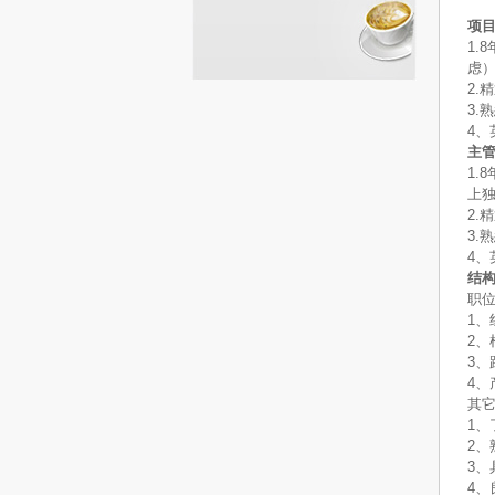
项
1.
虑
2.
3.
4、
主
1.
上
2.
3.
4、
结
职
1、
2、
3
4、
其
1、
2、
3、
4、