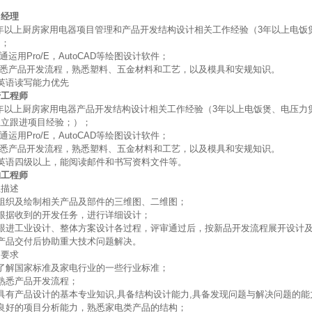
目经理
8年以上厨房家用电器项目管理和产品开发结构设计相关工作经验（3年以上电
）；
精通运用Pro/E，AutoCAD等绘图设计软件；
熟悉产品开发流程，熟悉塑料、五金材料和工艺，以及模具和安规知识。
英语读写能力优先
管工程师
8年以上厨房家用电器产品开发结构设计相关工作经验（3年以上电饭煲、电压
独立跟进项目经验；）；
精通运用Pro/E，AutoCAD等绘图设计软件；
熟悉产品开发流程，熟悉塑料、五金材料和工艺，以及模具和安规知识。
英语四级以上，能阅读邮件和书写资料文件等。
构工程师
位描述
组织及绘制相关产品及部件的三维图、二维图；
根据收到的开发任务，进行详细设计；
、跟进工业设计、整体方案设计各过程，评审通过后，按新品开发流程展开设计
产品交付后协助重大技术问题解决。
它要求
了解国家标准及家电行业的一些行业标准；
熟悉产品开发流程；
具有产品设计的基本专业知识,具备结构设计能力,具备发现问题与解决问题的能
良好的项目分析能力，熟悉家电类产品的结构；